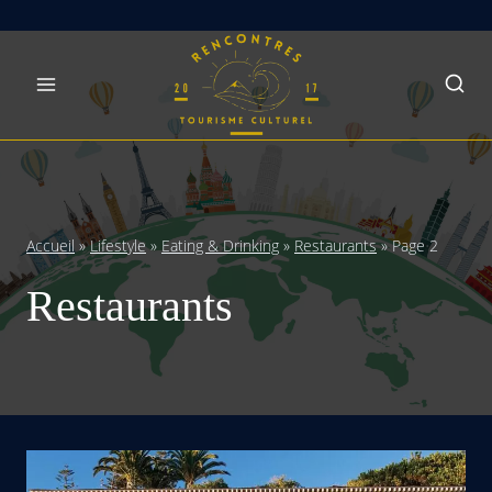
Skip
to
content
Accueil
»
Lifestyle
»
Eating & Drinking
»
Restaurants
»
Page 2
Restaurants