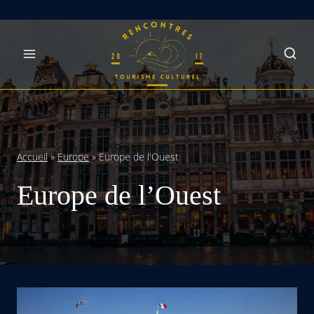
Skip
to
content
Accueil
»
Europe
»
Europe de l'Ouest
Europe de l’Ouest