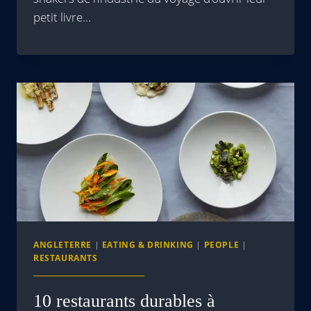
petit livre…
ANGLETERRE
|
EATING & DRINKING
|
PEOPLE
|
RESTAURANTS
10 restaurants durables à