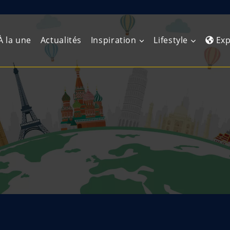
À la une
Actualités
Inspiration
Lifestyle
Exp
Europe de l’Ouest
Amérique du Nord
Afrique 
(Maghre
Europe du Nord
Amérique centrale
Afrique 
Europe centrale
Antilles et Caraïbes
Afrique d
Europe de l’Est
Amérique du Sud
Afrique 
Balkans