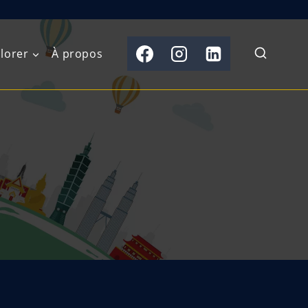
lorer
À propos
du Nord
Moyen-Orient
Australasie
b)
Asie centrale
Îles du Pacifique
de l’Ouest
Sous-continent
e l’Est
indien
australe
Asie du Sud-Est
Extrême-Orient