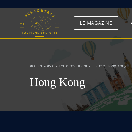
Skip
to
LE MAGAZINE
content
Accueil
»
Asie
»
Extrême-Orient
»
Chine
»
Hong Kong
Hong Kong