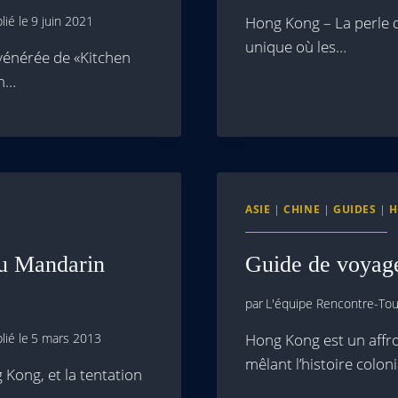
lié le
9 juin 2021
Hong Kong – La perle d
unique où les…
vénérée de «Kitchen
in…
ASIE
|
CHINE
|
GUIDES
|
H
u Mandarin
Guide de voyag
par
L'équipe Rencontre-Tour
lié le
5 mars 2013
Hong Kong est un affro
mêlant l’histoire colon
ong, et la tentation