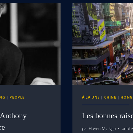
NG
|
PEOPLE
À LA UNE
|
CHINE
|
HONG
e Anthony
Les bonnes rai
re
par
Huyen My Ngo
publié