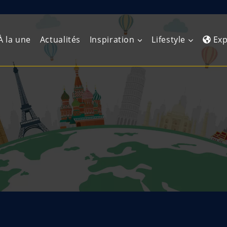
À la une
Actualités
Inspiration
Lifestyle
Exp
Europe de l’Ouest
Amérique du Nord
Afrique 
(Maghre
Europe du Nord
Amérique centrale
Afrique 
Europe centrale
Antilles et Caraïbes
Afrique d
Europe de l’Est
Amérique du Sud
Afrique 
Balkans