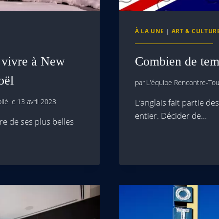
À LA UNE
|
ART & CULTUR
à vivre à New
Combien de temp
oël
par
L'équipe Rencontre-Tour
lié le
13 avril 2023
L’anglais fait partie d
entier. Décider de…
are de ses plus belles