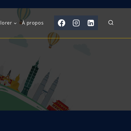
lorer
À propos
du Nord
Moyen-Orient
Australasie
b)
Asie centrale
Îles du Pacifique
de l’Ouest
Sous-continent
e l’Est
indien
australe
Asie du Sud-Est
Extrême-Orient