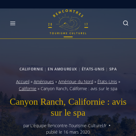
Skip
to
content
CALIFORNIE
|
EN AMOUREUX
|
ÉTATS-UNIS
|
SPA
Accueil
»
Amériques
»
Amérique du Nord
»
États-Unis
»
Californie
»
Canyon Ranch, Californie : avis sur le spa
Canyon Ranch, Californie : avis
sur le spa
par
L'équipe Rencontre-Tourisme-Culturel.fr
publié le
16 mars 2020