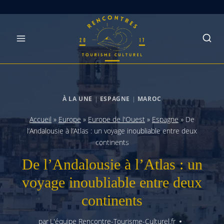
Skip
to
content
À LA UNE
|
ESPAGNE
|
MAROC
Accueil
»
Europe
»
Europe de l'Ouest
»
Espagne
»
De
l’Andalousie à l’Atlas : un voyage inoubliable entre deux
continents
De l’Andalousie à l’Atlas : un
voyage inoubliable entre deux
continents
par
L'équipe Rencontre-Tourisme-Culturel.fr