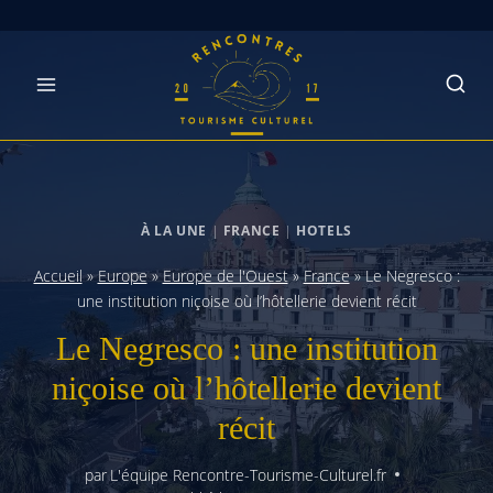
Skip
to
content
À LA UNE
|
FRANCE
|
HOTELS
Accueil
»
Europe
»
Europe de l'Ouest
»
France
»
Le Negresco :
une institution niçoise où l’hôtellerie devient récit
Le Negresco : une institution
niçoise où l’hôtellerie devient
récit
par
L'équipe Rencontre-Tourisme-Culturel.fr