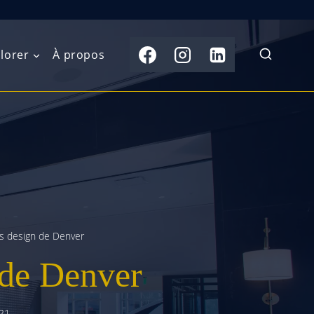
lorer
À propos
du Nord
Moyen-Orient
Australasie
b)
Asie centrale
Îles du Pacifique
de l’Ouest
Sous-continent
e l’Est
indien
us design de Denver
australe
Asie du Sud-Est
 de Denver
Extrême-Orient
21