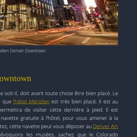
idien Denver Downtown
Downtown
 soit-il, doit avant toute chose être bien placé. Le
st que
l’hôtel Méridien
est très bien placé. Il est au
ermettra de visiter cette dernière à pied. Il est
avette gratuite à l’hôtel, pour vous amener à la
aitez, cette navette peut vous déposer au
Denver Art
s évoquons les musées, sachez que le Colorado