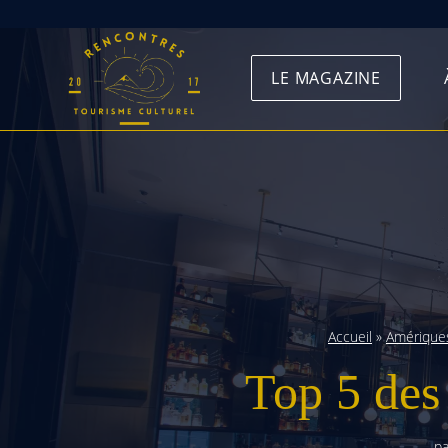
Skip
to
LE MAGAZINE
content
Accueil
»
Amérique
Top 5 des
pa