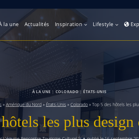
À la une
Actualités
Inspiration
Lifestyle
Exp
Europe de l’Ouest
Amérique du Nord
Afrique 
(Maghre
Europe du Nord
Amérique centrale
Afrique 
Europe centrale
Antilles et Caraïbes
À LA UNE
|
COLORADO
|
ÉTATS-UNIS
Afrique d
Europe de l’Est
Amérique du Sud
s
»
Amérique du Nord
»
États-Unis
»
Colorado
»
Top 5 des hôtels les pl
Afrique 
Balkans
 hôtels les plus design
r
L'équipe Rencontre-Tourisme-Culturel.fr
publié le
16 septembre 20