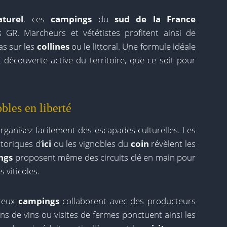
aturel
, ces
campings
du
sud de la France
 GR. Marcheurs et vététistes profitent ainsi de
as sur les
collines
ou le littoral. Une formule idéale
découverte active du territoire, que ce soit pour
les en liberté
organisez facilement des escapades culturelles. Les
istoriques d’
ici
ou les vignobles du
coin
révèlent les
ngs
proposent même des circuits clé en main pour
 viticoles.
breux
campings
collaborent avec des producteurs
ons de vins ou visites de fermes ponctuent ainsi les