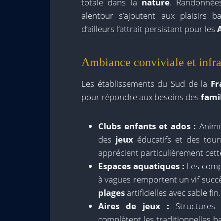
totale dans la
nature
. Randonnée
alentour s’ajoutent aux plaisirs b
d’ailleurs l’attrait persistant pour les
Ambiance conviviale et infra
Les établissements du Sud de la
Fr
pour répondre aux besoins des
fami
Clubs enfants et ados :
Animés
des
jeux
éducatifs et des tour
apprécient particulièrement cet
Espaces aquatiques :
Les comp
à vagues remportent un vif succ
plages
artificielles avec sable fin.
Aires de jeux :
Structures 
complètent les traditionnelles b