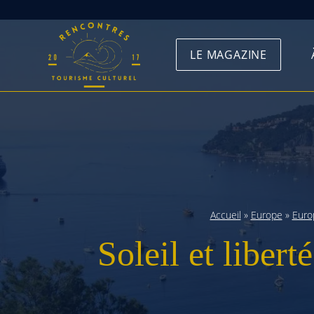
Skip
to
LE MAGAZINE
content
Accueil
»
Europe
»
Euro
Soleil et liber