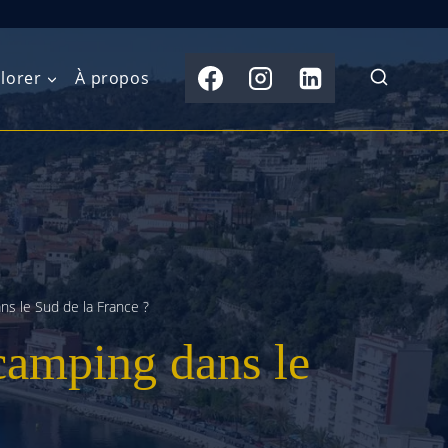
lorer
À propos
du Nord
Moyen-Orient
Australasie
b)
Asie centrale
Îles du Pacifique
de l’Ouest
Sous-continent
e l’Est
indien
ans le Sud de la France ?
 camping dans le
australe
Asie du Sud-Est
Extrême-Orient