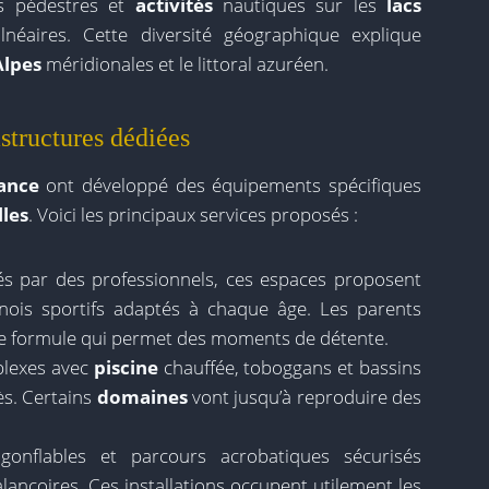
s pédestres et
activités
nautiques sur les
lacs
alnéaires. Cette diversité géographique explique
Alpes
méridionales et le littoral azuréen.
structures dédiées
ance
ont développé des équipements spécifiques
lles
. Voici les principaux services proposés :
 par des professionnels, ces espaces proposent
nois sportifs adaptés à chaque âge. Les parents
te formule qui permet des moments de détente.
lexes avec
piscine
chauffée, toboggans et bassins
ès. Certains
domaines
vont jusqu’à reproduire des
gonflables et parcours acrobatiques sécurisés
alançoires. Ces installations occupent utilement les