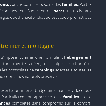
ents
conçus pour les besoins des
familles
. Partez
méconnues du Sud : entre
parcs
naturels aux
rgés d’authenticité, chaque escapade promet des
ntre mer et montagne
s’impose comme une formule d’
hébergement
littoral méditerranéen, reliefs alpestres et arrière-
 les possibilités de
campings
adaptés à toutes les
 aux domaines naturels préservés.
ésente un intérêt budgétaire manifeste face aux
. Particulièrement appréciée des
familles
, cette
ances
complètes sans compromis sur le confort.