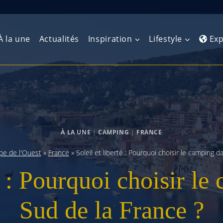
À la une
Actualités
Inspiration
Lifestyle
Exp
Europe de l’Ouest
Amérique du Nord
Afrique 
(Maghre
Europe du Nord
Amérique centrale
Afrique 
À LA UNE
|
CAMPING
|
FRANCE
Europe centrale
Antilles et Caraïbes
Afrique d
pe de l'Ouest
»
France
»
Soleil et liberté : Pourquoi choisir le camping d
Europe de l’Est
Amérique du Sud
té : Pourquoi choisir le
Afrique 
Balkans
Sud de la France ?