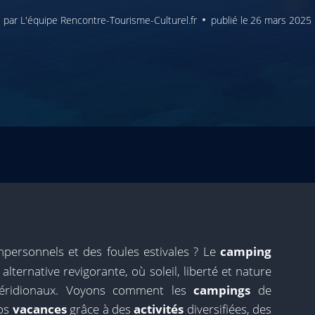
par
L'équipe Rencontre-Tourisme-Culturel.fr
publié le
26 mars 2025
mpersonnels et des foules estivales ? Le
camping
ternative revigorante, où soleil, liberté et nature
méridionaux. Voyons comment les
campings
de
vos
vacances
grâce à des
activités
diversifiées, des