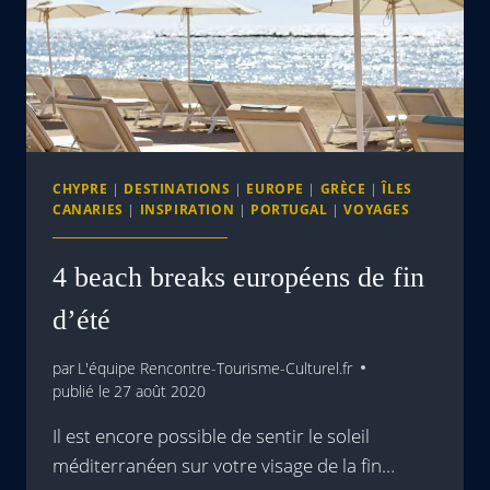
CHYPRE
|
DESTINATIONS
|
EUROPE
|
GRÈCE
|
ÎLES
CANARIES
|
INSPIRATION
|
PORTUGAL
|
VOYAGES
4 beach breaks européens de fin
d’été
par
L'équipe Rencontre-Tourisme-Culturel.fr
publié le
27 août 2020
Il est encore possible de sentir le soleil
méditerranéen sur votre visage de la fin…