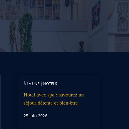
À LA UNE
|
HOTELS
Hôtel avec spa : savourez un
séjour détente et bien-être
25 juin 2026