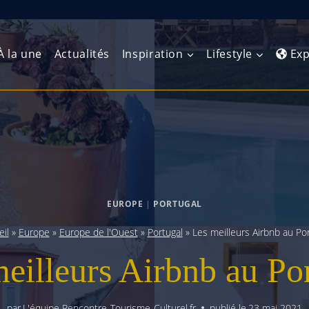
À la une
Actualités
Inspiration
Lifestyle
Exp
Europe de l’Ouest
Amérique du Nord
Afrique 
(Maghre
Europe du Nord
Amérique centrale
Afrique 
Europe centrale
Antilles et Caraïbes
EUROPE
|
PORTUGAL
Afrique d
Europe de l’Est
Amérique du Sud
il
»
Europe
»
Europe de l'Ouest
»
Portugal
»
Les meilleurs Airbnb au Po
Afrique 
Balkans
eilleurs Airbnb au Po
par
L'équipe Rencontre-Tourisme-Culturel.fr
publié le
23 mai 2021