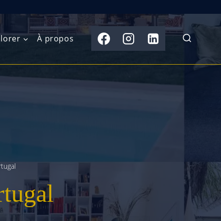
lorer
À propos
du Nord
Moyen-Orient
Australasie
b)
Asie centrale
Îles du Pacifique
de l’Ouest
Sous-continent
e l’Est
indien
rtugal
australe
Asie du Sud-Est
rtugal
Extrême-Orient