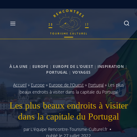
Skip
to
content
À LA UNE
|
EUROPE
|
EUROPE DE L'OUEST
|
INSPIRATION
|
PORTUGAL
|
VOYAGES
Accueil
»
Europe
»
Europe de l'Ouest
»
Portugal
»
Les plus
beaux endroits à visiter dans la capitale du Portugal‍
Les plus beaux endroits à visiter
dans la capitale du Portugal‍
par
L'équipe Rencontre-Tourisme-Culturel.fr
publié le
27 juillet 2022