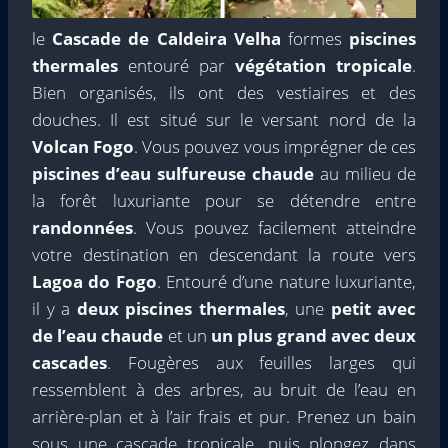
le
Cascade de Caldeira Velha
formes
piscines
thermales
entouré par
végétation tropicale
.
Bien organisés, ils ont des vestiaires et des
douches. Il est situé sur le versant nord de la
Volcan Fogo
. Vous pouvez vous imprégner de ces
piscines d’eau sulfureuse chaude
au milieu de
la forêt luxuriante pour se détendre entre
randonnées
. Vous pouvez facilement atteindre
votre destination en descendant la route vers
Lagoa do Fogo
. Entouré d’une nature luxuriante,
il y a
deux piscines thermales
, une
petit avec
de l’eau chaude
et un
un plus grand avec deux
cascades
. Fougères aux feuilles larges qui
ressemblent à des arbres, au bruit de l’eau en
arrière-plan et à l’air frais et pur. Prenez un bain
sous une cascade tropicale, puis plongez dans