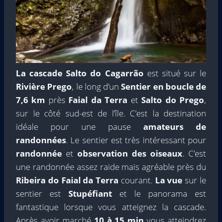
La cascade Salto do Cagarrão
est situé sur le
Rivière Prego
, le long d’un
Sentier en boucle de
7,6 km
près
Faial da Terra
et
Salto do Prego
,
sur le côté sud-est de l’île. C’est la destination
idéale pour une pause
amateurs de
randonnées
. Le sentier est très intéressant pour
randonnée
et
observation des oiseaux
. C’est
une randonnée assez raide mais agréable près du
Ribeira do Faial da Terra
courant.
La vue
sur le
sentier est
Stupéfiant
et le panorama est
fantastique lorsque vous atteignez la cascade.
Après avoir marché
10 à 15 min
vous atteindrez