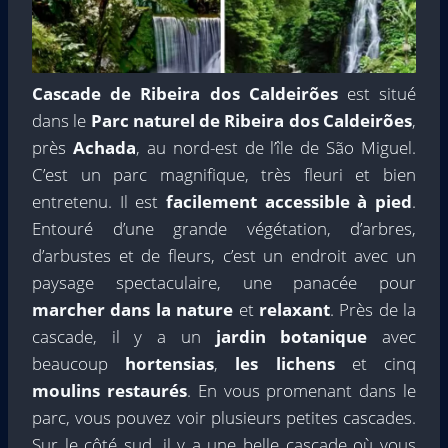
Cascade de Ribeira dos Caldeirões
est situé
dans le
Parc naturel de Ribeira dos Caldeirões
,
près
Achada
, au nord-est de l’île de São Miguel.
C’est un parc magnifique, très fleuri et bien
entretenu. Il est
facilement accessible à pied
.
Entouré d’une grande végétation, d’arbres,
d’arbustes et de fleurs, c’est un endroit avec un
paysage spectaculaire, une panacée pour
marcher dans la nature
et
relaxant
. Près de la
cascade, il y a un
jardin botanique
avec
beaucoup
hortensias
,
les lichens
et cinq
moulins restaurés
. En vous promenant dans le
parc, vous pouvez voir plusieurs petites cascades.
Sur le côté sud, il y a une belle cascade où vous