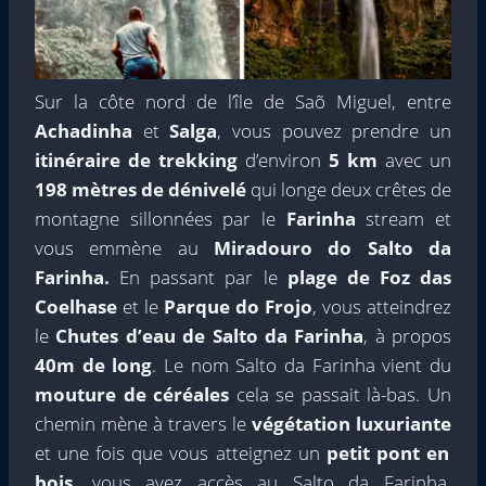
Sur la côte nord de l’île de Saõ Miguel, entre
Achadinha
et
Salga
, vous pouvez prendre un
itinéraire de trekking
d’environ
5 km
avec un
198 mètres de dénivelé
qui longe deux crêtes de
montagne sillonnées par le
Farinha
stream et
vous emmène au
Miradouro do Salto da
Farinha.
En passant par le
plage de Foz das
Coelhase
et le
Parque do Frojo
, vous atteindrez
le
Chutes d’eau de Salto da Farinha
, à propos
40m de long
. Le nom Salto da Farinha vient du
mouture de céréales
cela se passait là-bas. Un
chemin mène à travers le
végétation luxuriante
et une fois que vous atteignez un
petit pont en
bois
, vous avez accès au Salto da Farinha,