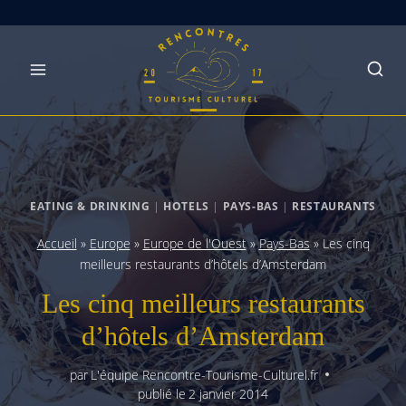
Skip
to
content
EATING & DRINKING
|
HOTELS
|
PAYS-BAS
|
RESTAURANTS
Accueil
»
Europe
»
Europe de l'Ouest
»
Pays-Bas
»
Les cinq
meilleurs restaurants d’hôtels d’Amsterdam
Les cinq meilleurs restaurants
d’hôtels d’Amsterdam
par
L'équipe Rencontre-Tourisme-Culturel.fr
publié le
2 janvier 2014