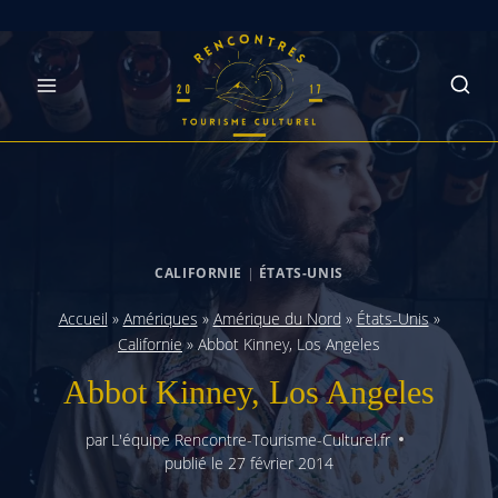
Skip
to
content
CALIFORNIE
|
ÉTATS-UNIS
Accueil
»
Amériques
»
Amérique du Nord
»
États-Unis
»
Californie
»
Abbot Kinney, Los Angeles
Abbot Kinney, Los Angeles
par
L'équipe Rencontre-Tourisme-Culturel.fr
publié le
27 février 2014