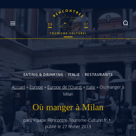
Skip
to
content
EATING & DRINKING
|
ITALIE
|
RESTAURANTS
Accueil
»
Europe
»
Europe de l'Ouest
»
Italie
»
Où manger à
Milan
Où manger à Milan
par
L'équipe Rencontre-Tourisme-Culturel.fr
publié le
27 février 2013