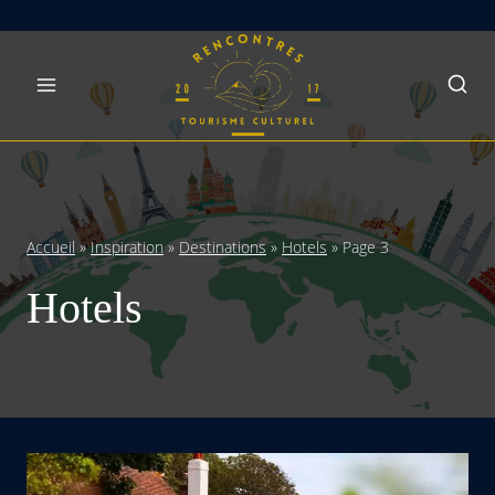
Skip
to
content
Accueil
»
Inspiration
»
Destinations
»
Hotels
»
Page 3
Hotels