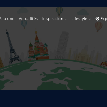
À la une
Actualités
Inspiration
Lifestyle
Exp
Europe de l’Ouest
Amérique du Nord
Afrique 
(Maghre
Europe du Nord
Amérique centrale
Afrique 
Europe centrale
Antilles et Caraïbes
Afrique d
Europe de l’Est
Amérique du Sud
Afrique 
Balkans