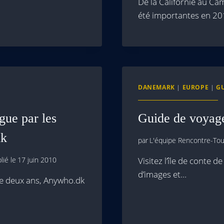
De la Californie au Ca
été importantes en 2
DANEMARK
|
EUROPE
|
G
gue par les
Guide de voyag
dk
par
L'équipe Rencontre-Tour
lié le
17 juin 2010
Visitez l’île de conte 
d’images et…
de deux ans, Anywho.dk