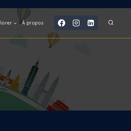
lorer
À propos
du Nord
Moyen-Orient
Australasie
b)
Asie centrale
Îles du Pacifique
de l’Ouest
Sous-continent
e l’Est
indien
australe
Asie du Sud-Est
Extrême-Orient