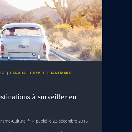
GE
|
CANADA
|
CHYPRE
|
DANEMARK
|
stinations à surveiller en
isme-Culturel.fr
publié le
22 décembre 2016