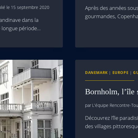
lié le
15 septembre 2020
Après des années sous 
gourmandes, Copenhagu
andinave dans la
te longue période…
DANEMARK
|
EUROPE
|
G
Bornholm, l’île 
par
L'équipe Rencontre-Tour
Découvrez l’île paradis
des villages pittoresque