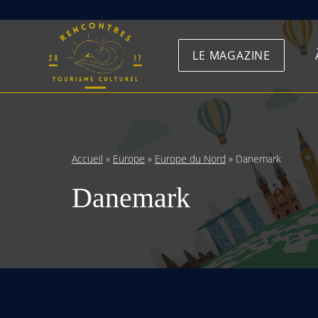
Skip
to
LE MAGAZINE
content
Accueil
»
Europe
»
Europe du Nord
»
Danemark
Danemark