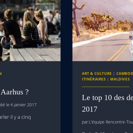
N
ART & CULTURE
|
CAMBOD
ITINÉRAIRES
|
MALDIVES
 Aarhus ?
Le top 10 des de
lié le
4 janvier 2017
2017
ler il y a cinq
par
L'équipe Rencontre-Tour