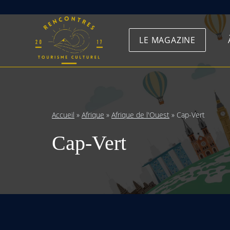
Skip
to
LE MAGAZINE
content
Accueil
»
Afrique
»
Afrique de l'Ouest
»
Cap-Vert
Cap-Vert