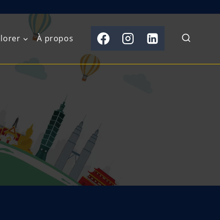
lorer
À propos
du Nord
Moyen-Orient
Australasie
b)
Asie centrale
Îles du Pacifique
de l’Ouest
Sous-continent
e l’Est
indien
australe
Asie du Sud-Est
Extrême-Orient