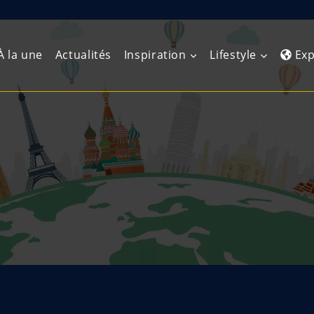
À la une
Actualités
Inspiration
Lifestyle
Exp
Europe de l’Ouest
Amérique du Nord
Afrique 
(Maghre
Europe du Nord
Amérique centrale
Afrique 
Europe centrale
Antilles et Caraïbes
Afrique d
Europe de l’Est
Amérique du Sud
Afrique 
Balkans