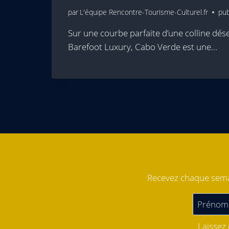
par
L'équipe Rencontre-Tourisme-Culturel.fr
pub
Sur une courbe parfaite d’une colline dés
Barefoot Luxury, Cabo Verde est une…
Recevez chaque semai
Laissez