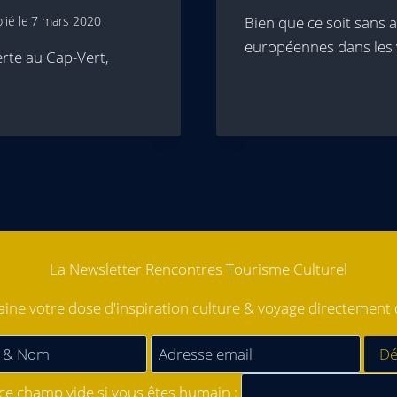
lié le
7 mars 2020
Bien que ce soit sans a
européennes dans les v
erte au Cap-Vert,
La Newsletter Rencontres Tourisme Culturel
ne votre dose d'inspiration culture & voyage directement d
 ce champ vide si vous êtes humain :