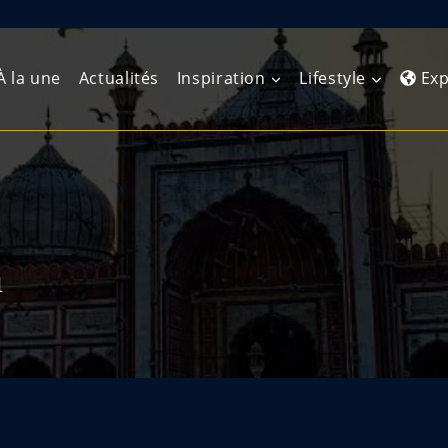
À la une
Actualités
Inspiration
Lifestyle
Exp
Europe de l’Ouest
Amérique du Nord
Afrique 
(Maghre
Europe du Nord
Amérique centrale
Afrique 
n
Europe centrale
Antilles et Caraïbes
Afrique d
Europe de l’Est
Amérique du Sud
Afrique 
Balkans