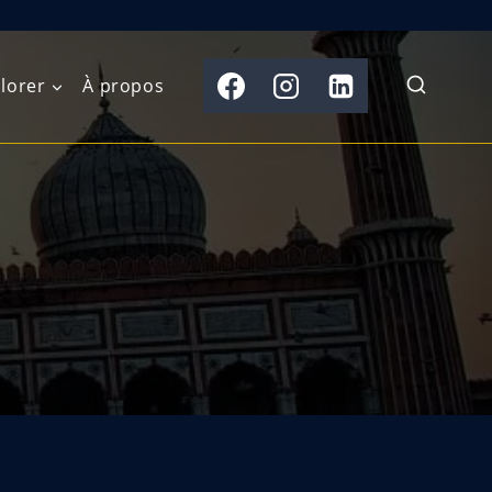
lorer
À propos
du Nord
Moyen-Orient
Australasie
b)
Asie centrale
Îles du Pacifique
de l’Ouest
Sous-continent
e l’Est
indien
australe
Asie du Sud-Est
Extrême-Orient