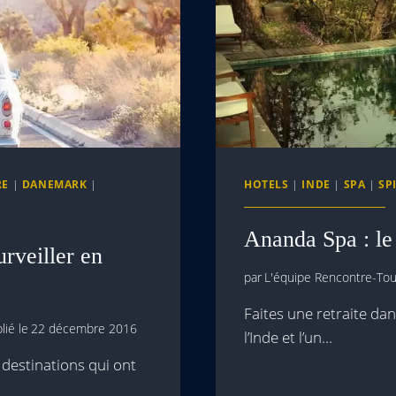
RE
|
DANEMARK
|
HOTELS
|
INDE
|
SPA
|
SP
Ananda Spa : le
urveiller en
par
L'équipe Rencontre-Tour
Faites une retraite da
lié le
22 décembre 2016
l’Inde et l’un…
 destinations qui ont