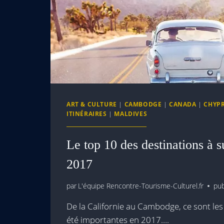
ART & CULTURE
|
CAMBODGE
|
CANADA
|
CHYP
ITINÉRAIRES
|
MALDIVES
Le top 10 des destinations à s
2017
par
L'équipe Rencontre-Tourisme-Culturel.fr
pub
De la Californie au Cambodge, ce sont les
été importantes en 2017….