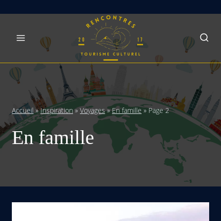
Skip
to
content
Accueil
»
Inspiration
»
Voyages
»
En famille
»
Page 2
En famille