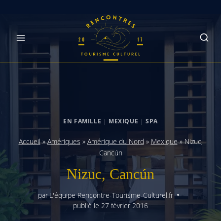
Skip
to
content
EN FAMILLE
|
MEXIQUE
|
SPA
Accueil
»
Amériques
»
Amérique du Nord
»
Mexique
»
Nizuc,
Cancún
Nizuc, Cancún
par
L'équipe Rencontre-Tourisme-Culturel.fr
publié le
27 février 2016