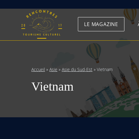
Skip
to
LE MAGAZINE
content
Accueil
»
Asie
»
Asie du Sud-Est
»
Vietnam
Vietnam