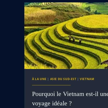
À LA UNE
|
ASIE DU SUD-EST
|
VIETNAM
Pourquoi le Vietnam est-il un
voyage idéale ?