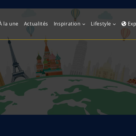
À la une
Actualités
Inspiration
Lifestyle
Exp
Europe de l’Ouest
Amérique du Nord
Afrique 
(Maghre
Europe du Nord
Amérique centrale
Afrique 
Europe centrale
Antilles et Caraïbes
Afrique d
Europe de l’Est
Amérique du Sud
Afrique 
Balkans