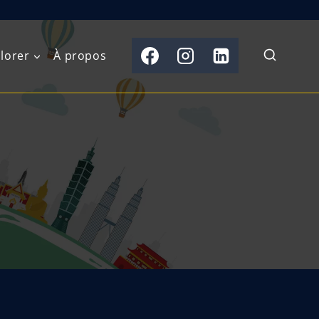
lorer
À propos
du Nord
Moyen-Orient
Australasie
b)
Asie centrale
Îles du Pacifique
de l’Ouest
Sous-continent
e l’Est
indien
australe
Asie du Sud-Est
Extrême-Orient