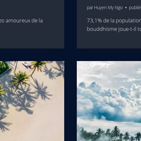
par
Huyen My Ngo
publié
les amoureux de la
73,1% de la population
bouddhisme joue-t-il t