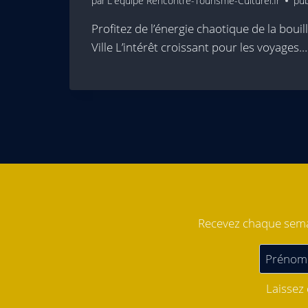
par
L'équipe Rencontre-Tourisme-Culturel.fr
pub
Profitez de l’énergie chaotique de la bou
Ville L’intérêt croissant pour les voyages…
Recevez chaque semai
Laissez