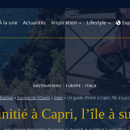
À la une
Actualités
Inspiration
Lifestyle
Exp
Europe de l’Ouest
Amérique du Nord
Afrique 
(Maghre
Europe du Nord
Amérique centrale
Afrique 
Europe centrale
Antilles et Caraïbes
DESTINATIONS
|
EUROPE
|
ITALIE
Afrique d
Europe de l’Est
Amérique du Sud
Europe
»
Europe de l'Ouest
»
Italie
»
Un guide d’initié à Capri, l’île à succ
Afrique 
Balkans
itié à Capri, l’île à s
par
L'équipe Rencontre-Tourisme-Culturel.fr
publié le
4 avril 2014