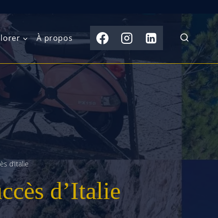
lorer
À propos
du Nord
Moyen-Orient
Australasie
b)
Asie centrale
Îles du Pacifique
de l’Ouest
Sous-continent
e l’Est
indien
ès d’Italie
australe
Asie du Sud-Est
uccès d’Italie
Extrême-Orient