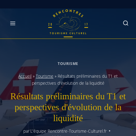
Skip
to
content
TOURISME
Accueil
»
Tourisme
»
Résultats préliminaires du T1 et
perspectives d'évolution de la liquidité
Résultats préliminaires du T1 et
perspectives d'évolution de la
liquidité
par
L'équipe Rencontre-Tourisme-Culturel.fr