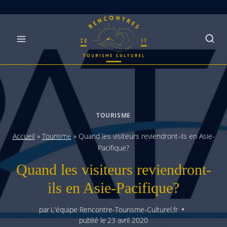
Skip
to
content
TOURISME
Accueil
»
Tourisme
»
Quand les visiteurs reviendront-ils en Asie-
Pacifique?
Quand les visiteurs reviendront-
ils en Asie-Pacifique?
par
L'équipe Rencontre-Tourisme-Culturel.fr
publié le
23 avril 2020