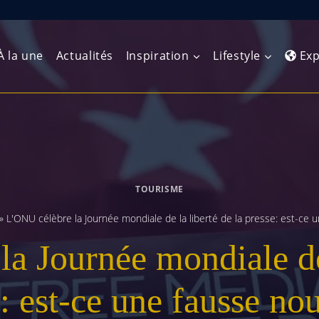
À la une
Actualités
Inspiration
Lifestyle
Exp
Europe de l’Ouest
Amérique du Nord
Afrique 
(Maghre
Europe du Nord
Amérique centrale
Afrique 
TOURISME
Europe centrale
Antilles et Caraïbes
Afrique d
»
L'ONU célèbre la Journée mondiale de la liberté de la presse: est-ce 
Europe de l’Est
Amérique du Sud
a Journée mondiale de 
Afrique 
Balkans
: est-ce une fausse no