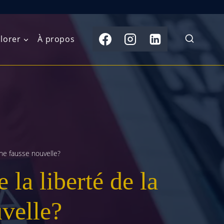
lorer
À propos
du Nord
Moyen-Orient
Australasie
b)
Asie centrale
Îles du Pacifique
de l’Ouest
Sous-continent
e l’Est
indien
une fausse nouvelle?
la liberté de la
australe
Asie du Sud-Est
Extrême-Orient
uvelle?