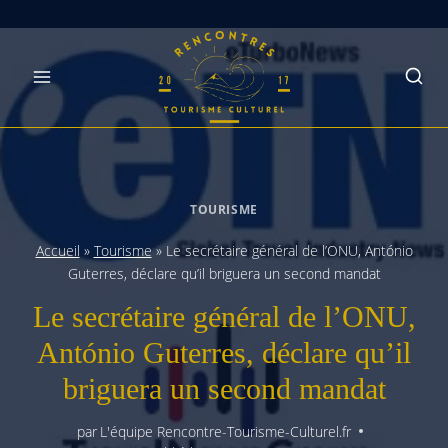
Skip
to
content
TOURISME
Accueil
»
Tourisme
»
Le secrétaire général de l’ONU, António
Guterres, déclare qu’il briguera un second mandat
Le secrétaire général de l’ONU,
António Guterres, déclare qu’il
briguera un second mandat
par
L'équipe Rencontre-Tourisme-Culturel.fr