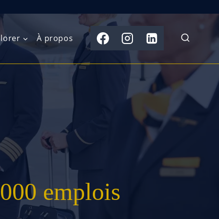
lorer
À propos
du Nord
Moyen-Orient
Australasie
b)
Asie centrale
Îles du Pacifique
de l’Ouest
Sous-continent
e l’Est
indien
australe
Asie du Sud-Est
 000 emplois
Extrême-Orient