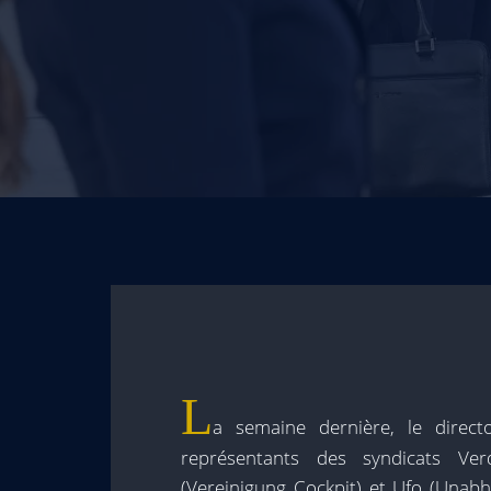
L
a semaine dernière, le direc
représentants des syndicats Verd
(Vereinigung Cockpit) et Ufo (Unabh