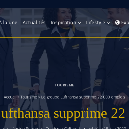
À la une
Actualités
Inspiration
Lifestyle
Exp
Europe de l’Ouest
Amérique du Nord
Afrique 
(Maghre
Europe du Nord
Amérique centrale
Afrique 
Europe centrale
Antilles et Caraïbes
TOURISME
Afrique d
Europe de l’Est
Amérique du Sud
Accueil
»
Tourisme
»
Le groupe Lufthansa supprime 22 000 emplois
Afrique 
Balkans
ufthansa supprime 22
par
L'équipe Rencontre-Tourisme-Culturel.fr
publié le
15 juin 2020