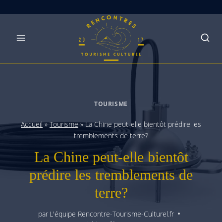
Skip
to
content
TOURISME
Accueil
»
Tourisme
»
La Chine peut-elle bientôt prédire les
tremblements de terre?
La Chine peut-elle bientôt
prédire les tremblements de
terre?
par
L'équipe Rencontre-Tourisme-Culturel.fr