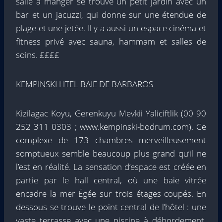
salle à manger se trouve un petit jardin avec un
bar et un jacuzzi, qui donne sur une étendue de
plage et une jetée. Il y a aussi un espace cinéma et
fitness privé avec sauna, hammam et salles de
soins. ££££
KEMPINSKI HTEL BAIE DE BARBAROS
Kizilagac Koyu, Gerenkuyu Mevkii Yaliciftlik (00 90
252 311 0303 ; www.kempinski-bodrum.com). Ce
complexe de 173 chambres merveilleusement
somptueux semble beaucoup plus grand qu’il ne
l’est en réalité. La sensation d’espace est créée en
partie par le hall central, où une baie vitrée
encadre la mer Égée sur trois étages coupés. En
dessous se trouve le point central de l’hôtel : une
vaste terrasse avec une piscine à débordement.