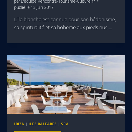
par
L'équipe Rencontre-Tourisme-Culturel.fr
publié le
13 juin 2017
L’île blanche est connue pour son hédonisme,
sa spiritualité et sa bohème aux pieds nus….
IBIZA
|
ÎLES BALÉARES
|
SPA