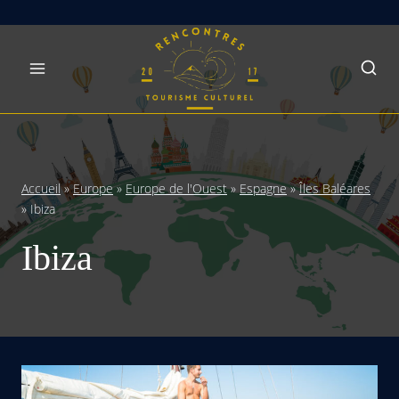
Skip
to
content
Accueil
»
Europe
»
Europe de l'Ouest
»
Espagne
»
Îles Baléares
»
Ibiza
Ibiza