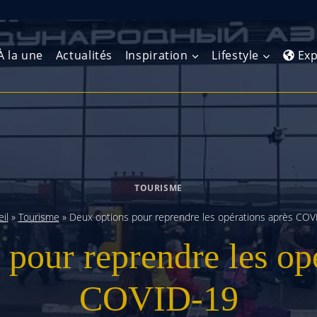
À la une
Actualités
Inspiration
Lifestyle
Exp
Europe de l’Ouest
Amérique du Nord
Afrique 
(Maghre
Europe du Nord
Amérique centrale
Afrique 
TOURISME
Europe centrale
Antilles et Caraïbes
Afrique d
il
»
Tourisme
»
Deux options pour reprendre les opérations après COV
Europe de l’Est
Amérique du Sud
pour reprendre les op
Afrique 
Balkans
COVID-19