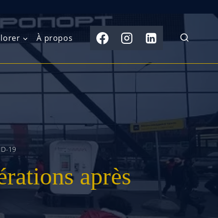
lorer
À propos
du Nord
Moyen-Orient
Australasie
b)
Asie centrale
Îles du Pacifique
de l’Ouest
Sous-continent
e l’Est
indien
ID-19
érations après
australe
Asie du Sud-Est
Extrême-Orient