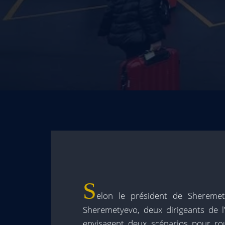
S
elon le président de Sheremet
Sheremetyevo, deux dirigeants de 
envisagent deux scénarios pour rou