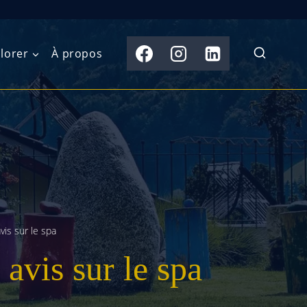
lorer
À propos
du Nord
Moyen-Orient
Australasie
b)
Asie centrale
Îles du Pacifique
de l’Ouest
Sous-continent
e l’Est
indien
vis sur le spa
australe
Asie du Sud-Est
avis sur le spa
Extrême-Orient