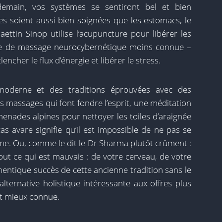
demain, vos systèmes se sentiront bel et bien
âmes soient aussi bien soignées que les estomacs, le
ettin Sinop utilise l’acupuncture pour libérer les
pie de massage neurocybernétique moins connue –
lencher le flux d’énergie et libérer le stress.
oderne et des traditions éprouvées avec des
 massages qui font fondre l’esprit, une méditation
menades alpines pour nettoyer les toiles d’araignée
s avare signifie qu’il est impossible de ne pas se
t âme. Ou, comme le dit le Dr Sharma plutôt crûment :
ut ce qui est mauvais : de votre cerveau, de votre
uthentique succès de cette ancienne tradition sans le
lternative holistique intéressante aux offres plus
est mieux connue.