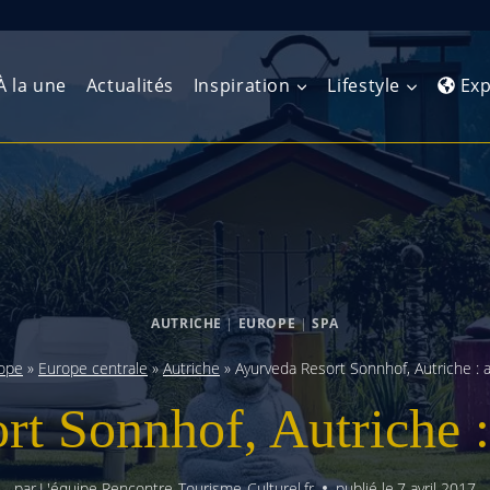
À la une
Actualités
Inspiration
Lifestyle
Exp
Europe de l’Ouest
Amérique du Nord
Afrique 
(Maghre
Europe du Nord
Amérique centrale
Afrique 
Europe centrale
Antilles et Caraïbes
AUTRICHE
|
EUROPE
|
SPA
Afrique d
Europe de l’Est
Amérique du Sud
ope
»
Europe centrale
»
Autriche
»
Ayurveda Resort Sonnhof, Autriche : a
Afrique 
Balkans
t Sonnhof, Autriche : 
par
L'équipe Rencontre-Tourisme-Culturel.fr
publié le
7 avril 2017