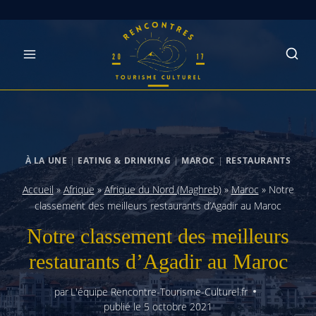
Skip
to
content
À LA UNE
|
EATING & DRINKING
|
MAROC
|
RESTAURANTS
Accueil
»
Afrique
»
Afrique du Nord (Maghreb)
»
Maroc
»
Notre
classement des meilleurs restaurants d’Agadir au Maroc
Notre classement des meilleurs
restaurants d’Agadir au Maroc
par
L'équipe Rencontre-Tourisme-Culturel.fr
publié le
5 octobre 2021