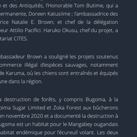
e et des Antiquités, l’Honorable Tom Butime, qui a
 permanente, Doreen Katusiime ; l’ambassadrice des
rice Natalie E. Brown; et chef de la délégation
 Attilio Pacifici. Haruko Okusu, chef du projet, a
tariat CITES.
ambassadeur Brown a souligné les projets soutenus
 commerce illégal d’espèces sauvages, notamment
 de Karuma, où les chiens sont entraînés et équipés
une dans la région.
a destruction de forêts, y compris Bugoma, à la
oima Sugar Limited et Zoka Forest aux bûcherons
és en novembre 2020 et a documenté la destruction à
de Bugoma est un habitat pour le Mangabey ougandais
habitat endémique pour l’écureuil volant. Les deux