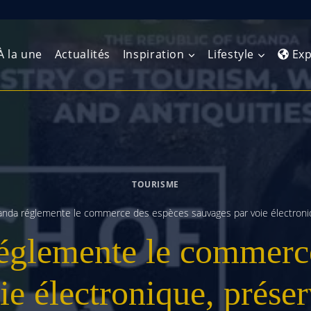
À la une
Actualités
Inspiration
Lifestyle
Exp
Europe de l’Ouest
Amérique du Nord
Afrique 
(Maghre
Europe du Nord
Amérique centrale
Afrique 
TOURISME
Europe centrale
Antilles et Caraïbes
Afrique d
anda réglemente le commerce des espèces sauvages par voie électroniq
Europe de l’Est
Amérique du Sud
églemente le commerce
Afrique 
Balkans
ie électronique, préser