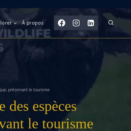
lorer
À propos
du Nord
Moyen-Orient
Australasie
b)
Asie centrale
Îles du Pacifique
de l’Ouest
Sous-continent
e l’Est
indien
ue, préservant le tourisme
 des espèces
australe
Asie du Sud-Est
Extrême-Orient
vant le tourisme