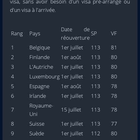
visa, sans avoir besoin d'un visa pré-arrangé ou
d'un visa à l'arrivée.
Date de
Rang
Pays
SP
VF
réouverture
1
Belgique
1er juillet
113
81
2
Finlande
1er août
113
80
3
L'Autriche
1er juillet
113
80
4
Luxembourg
1er juillet
113
80
5
Espagne
1er août
113
78
6
Irlande
1er juillet
113
78
Royaume-
7
15 juillet
113
78
Uni
8
Suisse
1er juillet
113
77
9
Suède
1er juillet
112
80