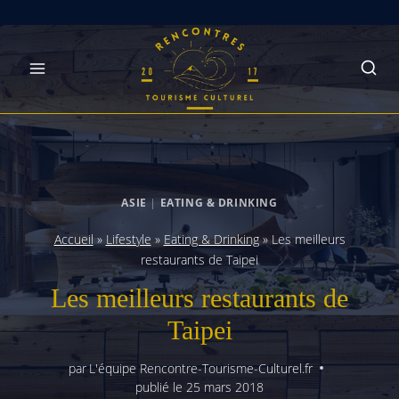
Skip
to
content
ASIE
|
EATING & DRINKING
Accueil
»
Lifestyle
»
Eating & Drinking
»
Les meilleurs
restaurants de Taipei
Les meilleurs restaurants de
Taipei
par
L'équipe Rencontre-Tourisme-Culturel.fr
publié le
25 mars 2018