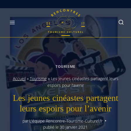
Skip
to
content
TOURISME
Accueil
»
Tourisme
»
Les jeunes cinéastes partagent leurs
espoirs pour l’avenir
Les jeunes cinéastes partagent
leurs espoirs pour l’avenir
par
L'équipe Rencontre-Tourisme-Culturel.fr
publié le
30 janvier 2021