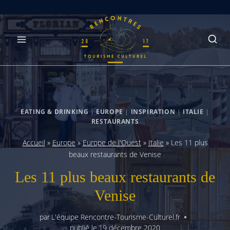
Skip
to
content
EATING & DRINKING
|
EUROPE
|
INSPIRATION
|
ITALIE
|
RESTAURANTS
Accueil
»
Europe
»
Europe de l'Ouest
»
Italie
»
Les 11 plus
beaux restaurants de Venise
Les 11 plus beaux restaurants de
Venise
par
L'équipe Rencontre-Tourisme-Culturel.fr
publié le
19 décembre 2020