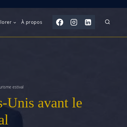
lorer
À propos
du Nord
Moyen-Orient
Australasie
b)
Asie centrale
Îles du Pacifique
de l’Ouest
Sous-continent
e l’Est
indien
urisme estival
s-Unis avant le
australe
Asie du Sud-Est
Extrême-Orient
al