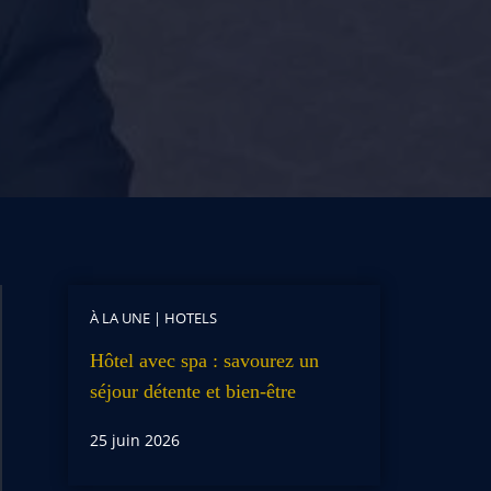
À LA UNE
|
HOTELS
Hôtel avec spa : savourez un
séjour détente et bien-être
25 juin 2026