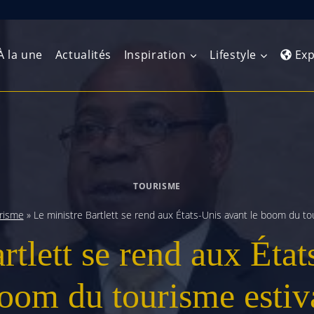
À la une
Actualités
Inspiration
Lifestyle
Exp
Europe de l’Ouest
Amérique du Nord
Afrique 
(Maghre
Europe du Nord
Amérique centrale
Afrique 
TOURISME
Europe centrale
Antilles et Caraïbes
Afrique d
risme
»
Le ministre Bartlett se rend aux États-Unis avant le boom du to
Europe de l’Est
Amérique du Sud
rtlett se rend aux État
Afrique 
Balkans
oom du tourisme estiv