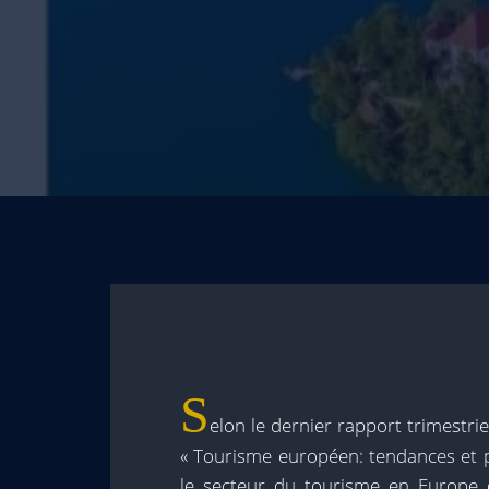
S
elon le dernier rapport trimestr
« Tourisme européen: tendances et pe
le secteur du tourisme en Europe