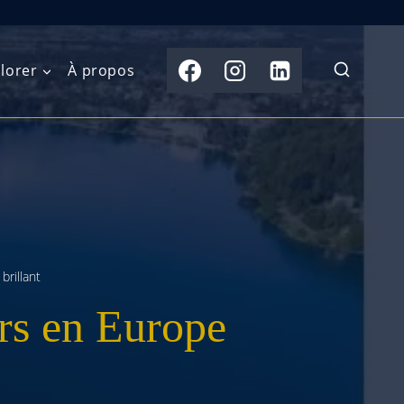
lorer
À propos
du Nord
Moyen-Orient
Australasie
b)
Asie centrale
Îles du Pacifique
de l’Ouest
Sous-continent
e l’Est
indien
brillant
ers en Europe
australe
Asie du Sud-Est
Extrême-Orient