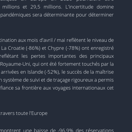
millions et 29,5 millions. L'incertitude domine
ns pandémiques sera déterminante pour déterminer
tion aux mois d'avril / mai reflètent le niveau de
 La Croatie (-86%) et Chypre (-78%) ont enregistré
reflétant les pertes importantes des principaux
e Royaume-Uni, qui ont été fortement touchés par la
arrivées en Islande (-52%), le succès de la maîtrise
n système de suivi et de traçage rigoureux a permis
nfiance sa frontière aux voyages internationaux cet
travers toute l'Europe
 montrent une baisse de -96,9% des réservations