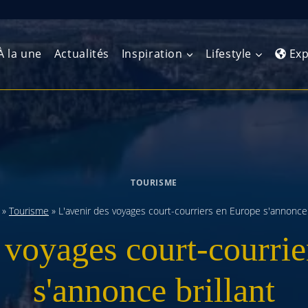
À la une
Actualités
Inspiration
Lifestyle
Exp
Europe de l’Ouest
Amérique du Nord
Afrique 
(Maghre
Europe du Nord
Amérique centrale
Afrique 
TOURISME
Europe centrale
Antilles et Caraïbes
Afrique d
»
Tourisme
»
L'avenir des voyages court-courriers en Europe s'annonce 
Europe de l’Est
Amérique du Sud
 voyages court-courri
Afrique 
Balkans
s'annonce brillant