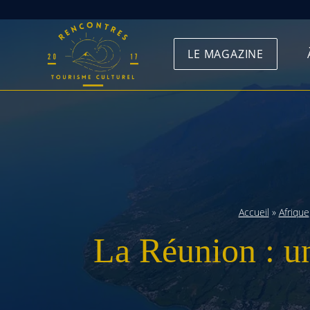
Skip
to
LE MAGAZINE
content
Accueil
»
Afrique
La Réunion : un