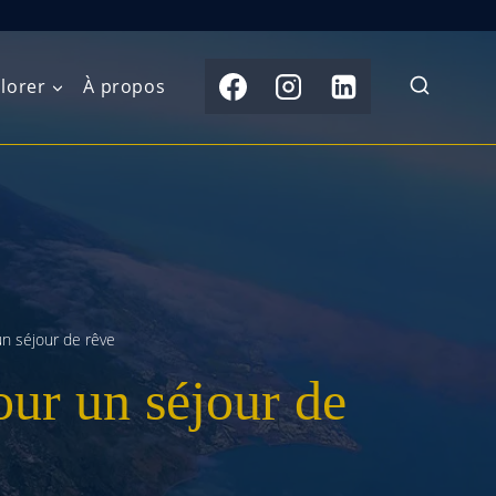
lorer
À propos
du Nord
Moyen-Orient
Australasie
b)
Asie centrale
Îles du Pacifique
de l’Ouest
Sous-continent
e l’Est
indien
un séjour de rêve
our un séjour de
australe
Asie du Sud-Est
Extrême-Orient