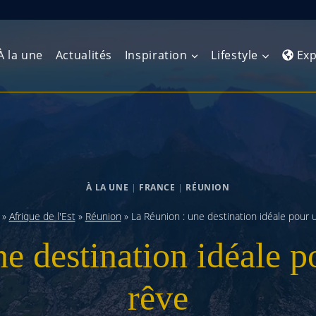
À la une
Actualités
Inspiration
Lifestyle
Exp
Europe de l’Ouest
Amérique du Nord
Afrique 
(Maghre
Europe du Nord
Amérique centrale
Afrique 
À LA UNE
|
FRANCE
|
RÉUNION
Europe centrale
Antilles et Caraïbes
Afrique d
»
Afrique de l'Est
»
Réunion
»
La Réunion : une destination idéale pour 
Europe de l’Est
Amérique du Sud
e destination idéale p
Afrique 
Balkans
rêve