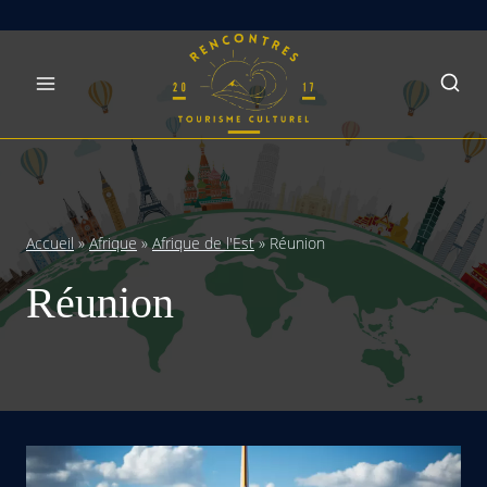
Skip
to
content
Accueil
»
Afrique
»
Afrique de l'Est
»
Réunion
Réunion