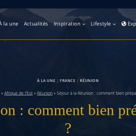
À la une
Actualités
Inspiration
Lifestyle
Exp
Europe de l’Ouest
Amérique du Nord
Afrique 
(Maghre
Europe du Nord
Amérique centrale
Afrique 
À LA UNE
|
FRANCE
|
RÉUNION
Europe centrale
Antilles et Caraïbes
Afrique d
»
Afrique de l'Est
»
Réunion
»
Séjour à la Réunion : comment bien prépa
Europe de l’Est
Amérique du Sud
ion : comment bien pr
Afrique 
Balkans
?