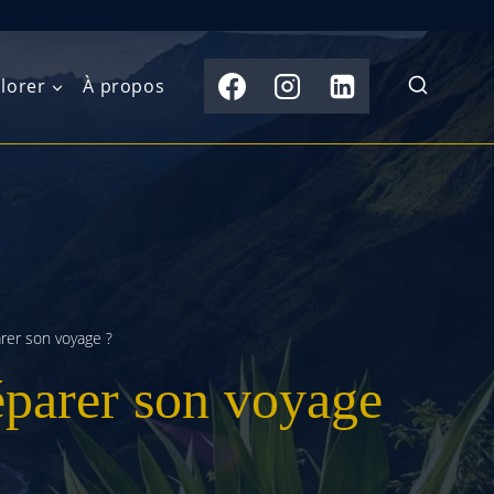
lorer
À propos
du Nord
Moyen-Orient
Australasie
b)
Asie centrale
Îles du Pacifique
de l’Ouest
Sous-continent
e l’Est
indien
rer son voyage ?
éparer son voyage
australe
Asie du Sud-Est
Extrême-Orient