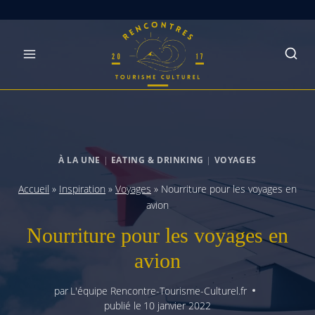
Skip
to
content
À LA UNE
|
EATING & DRINKING
|
VOYAGES
Accueil
»
Inspiration
»
Voyages
»
Nourriture pour les voyages en
avion
Nourriture pour les voyages en
avion
par
L'équipe Rencontre-Tourisme-Culturel.fr
publié le
10 janvier 2022