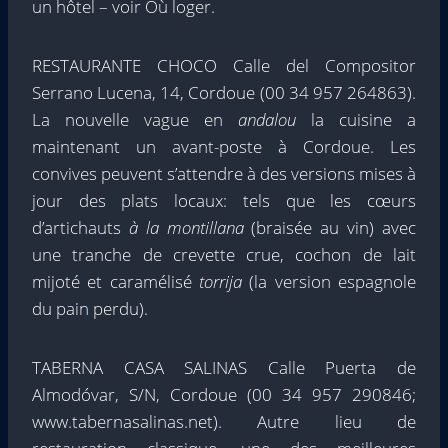
un hôtel – voir Où loger.
RESTAURANTE CHOCO Calle del Compositor
Serrano Lucena, 14, Cordoue (00 34 957 264863).
La nouvelle vague en
andalou
la cuisine a
maintenant un avant-poste à Cordoue. Les
convives peuvent s’attendre à des versions mises à
jour des plats locaux: tels que les cœurs
d’artichauts
à la montillana
(braisée au vin) avec
une tranche de crevette crue, cochon de lait
mijoté et caramélisé
torrija
(la version espagnole
du pain perdu).
TABERNA CASA SALINAS Calle Puerta de
Almodóvar, S/N, Cordoue (00 34 957 290846;
www.tabernasalinas.net). Autre lieu de