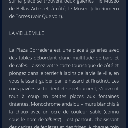
sur la place se trouvent deux galeries : le Museo
de Bellas Artes et, à côté, le Museo Julio Romero
de Torres (voir Que voir).
LA VIEILLE VILLE
La Plaza Corredera est une place à galeries avec
des tables débordant d’une multitude de bars et
de cafés. Laissez votre carte touristique de côté et
plongez dans le terrier à lapins de la vieille ville, en
vous laissant guider par le hasard et l’instinct. Les
rues pavées se tordent et se retournent, s’ouvrent
tout à coup en petites places aux fontaines
tintantes. Monochrome andalou – murs blanchis à
la chaux avec un ocre de couleur sable (connu
sous le nom de ‘
albero
‘) – est partout, choisissant
des cadres de fenêtres et des frises. A chaque coin