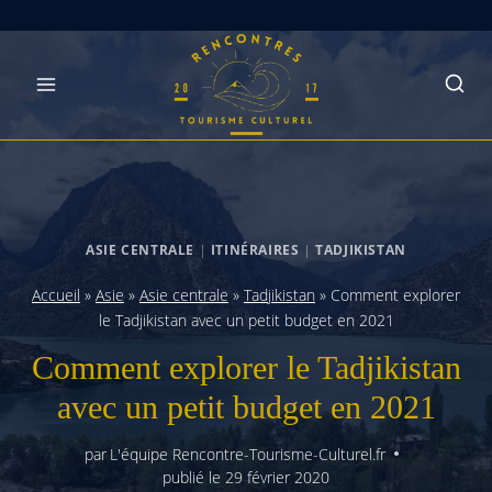
Skip
to
content
ASIE CENTRALE
|
ITINÉRAIRES
|
TADJIKISTAN
Accueil
»
Asie
»
Asie centrale
»
Tadjikistan
»
Comment explorer
le Tadjikistan avec un petit budget en 2021
Comment explorer le Tadjikistan
avec un petit budget en 2021
par
L'équipe Rencontre-Tourisme-Culturel.fr
publié le
29 février 2020