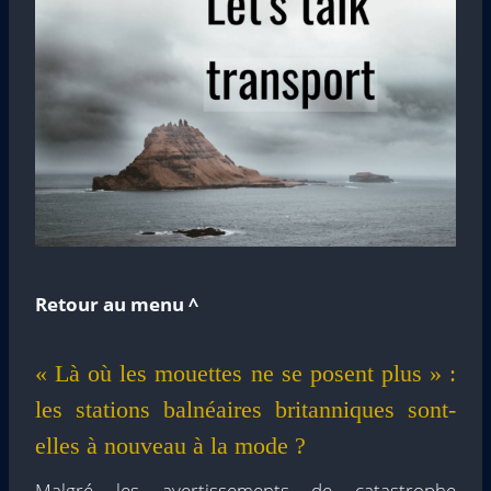
Retour au menu ^
« Là où les mouettes ne se posent plus » :
les stations balnéaires britanniques sont-
elles à nouveau à la mode ?
Malgré les avertissements de catastrophe